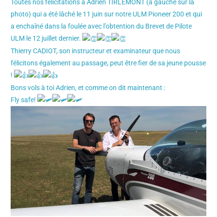
Toutes nos félicitations à Adrien TIRLEMONT (à gauche sur la
photo) qui a été lâché le 11 juin sur notre ULM Pioneer 200 et qui
a enchaîné dans la foulée avec l’obtention du Brevet de Pilote
ULM le 12 juillet dernier.
Thierry CADIOT, son instructeur et examinateur que nous
félicitons également au passage, peut être fier de sa jeune pousse
!
Bons vols à toi Adrien, et comme on dit maintenant :
Fly safe!